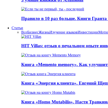
Правило в 10 раз больше. Книги Грантa
Статьи
Все
Бизнес
Жизнь
Изучение языков
Инвестиции
Моти
HIT Villas: отзыв о печальном опыте ин
Книга «Memento memory». Как улучшит
Книга «Энергия клиента». Евгений Щеп
Книга «Homo Mutabilis». Настя Травкин