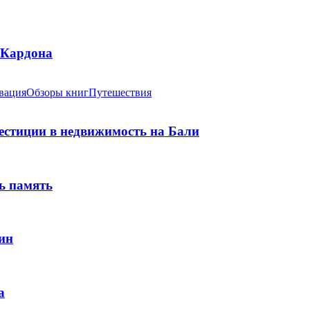
 Кардона
вация
Обзоры книг
Путешествия
вестиции в недвижимость на Бали
ь память
ин
а