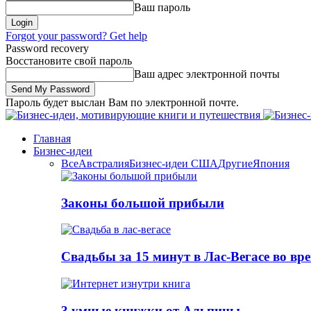
Ваш пароль
Forgot your password? Get help
Password recovery
Восстановите свой пароль
Ваш адрес электронной почты
Пароль будет выслан Вам по электронной почте.
Главная
Бизнес-идеи
Все
Австралия
Бизнес-идеи США
Другие
Япония
Законы большой прибыли
Свадьбы за 15 минут в Лас-Вегасе во вр
3 умные книжки от Альпины