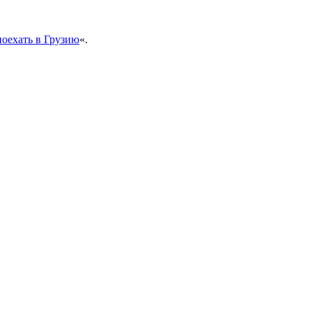
поехать в Грузию
«.