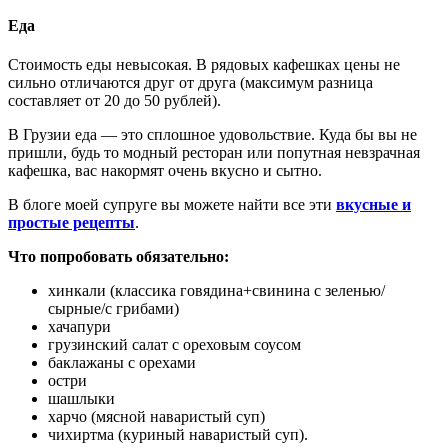
Еда
Стоимость еды невысокая. В рядовых кафешках цены не
сильно отличаются друг от друга (максимум разница
составляет от 20 до 50 рублей).
В Грузии еда — это сплошное удовольствие. Куда бы вы не
пришли, будь то модный ресторан или попутная невзрачная
кафешка, вас накормят очень вкусно и сытно.
В блоге моей супруге вы можете найти все эти
вкусные и
простые рецепты
.
Что попробовать обязательно:
хинкали (классика говядина+свинина с зеленью/
сырные/с грибами)
хачапури
грузинский салат с ореховым соусом
баклажаны с орехами
остри
шашлыки
харчо (мясной наваристый суп)
чихиртма (куриный наваристый суп).