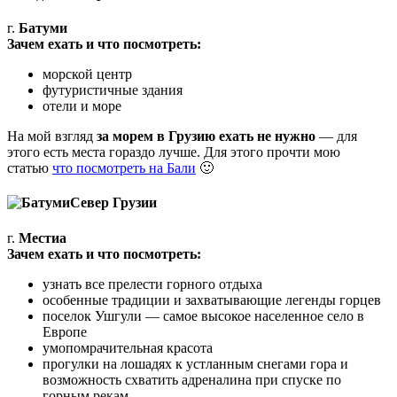
г.
Батуми
Зачем ехать и что посмотреть:
морской центр
футуристичные здания
отели и море
На мой взгляд
за морем в Грузию ехать не нужно
— для
этого есть места гораздо лучше. Для этого прочти мою
статью
что посмотреть на Бали
🙂
Север Грузии
г.
Местиа
Зачем ехать и что посмотреть:
узнать все прелести горного отдыха
особенные традиции и захватывающие легенды горцев
поселок Ушгули — самое высокое населенное село в
Европе
умопомрачительная красота
прогулки на лошадях к устланным снегами гора и
возможность схватить адреналина при спуске по
горным рекам