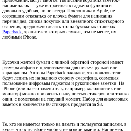
приложений, могут многое. Написание коротких заметок-
напоминалок — уже встроенная в гаджеты функция и
довольно удобная, но не всегда. Поклонникам Apple, не
созревшим отказаться от клочка бумаги для написания
перечня дел, списка покупок или внезапного стихотворного
озарения, предложено делать это на бумажных стикерах
Paperback
, хранителем которых служит, тем не менее, их
любимый iPhone.
Кусочки желтой бумаги с липкой обратной стороной имеют
размеры айфона и предназначены для письма ручкой или
карандашом. Авторы Paperback ожидают, что пользователи
будут лепить их на заднюю сторону смартфона, совмещая
пользование цифровым гаджетом и рукописные заметки. На
iPhone (или на его заменитель, например, холодильник или
монитор) можно приклеить пачку чистых стикеров или только
один, с пометками на текущий момент. Набор для аналоговых
заметок в количестве 80 стикеров продаётся за $8.
Те, кто не надеется только на память и пользуется записями, в
курсе, что в телефоне удобны не всякие заметки. Например,