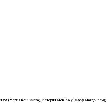
йся ум (Мария Конникова), История McKinsey (Дафф Макдональд