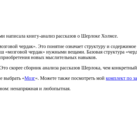
и написала книгу-анализ рассказов о Шерлоке Холмсе.
мозговой чердак». Это понятие означает структуру и содержимо
ш «мозговой чердак» нужными вещами. Базовая структура «черда
е приобретения новых мыслительных навыков.
 Это скорее сборник анализа рассказов Шерлока, чем конкретный
е выбрать «
Мозг
«. Можете также посмотреть мой
комплект по з
ном: ненапряжная и любопытная.