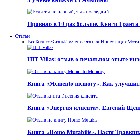
Правило в 10 раз больше. Книги Грантa
Статьи
Все
Бизнес
Жизнь
Изучение языков
Инвестиции
Моти
HIT Villas: отзыв о печальном опыте ин
Книга «Memento memory». Как улучшит
Книга «Энергия клиента». Евгений Щеп
Книга «Homo Mutabilis». Настя Травкин