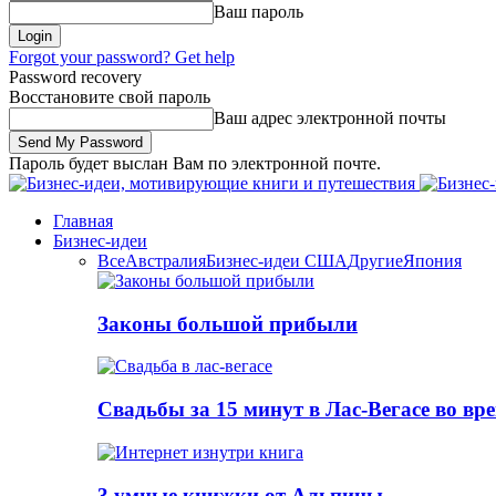
Ваш пароль
Forgot your password? Get help
Password recovery
Восстановите свой пароль
Ваш адрес электронной почты
Пароль будет выслан Вам по электронной почте.
Главная
Бизнес-идеи
Все
Австралия
Бизнес-идеи США
Другие
Япония
Законы большой прибыли
Свадьбы за 15 минут в Лас-Вегасе во вр
3 умные книжки от Альпины