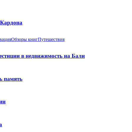
 Кардона
вация
Обзоры книг
Путешествия
вестиции в недвижимость на Бали
ь память
ин
а