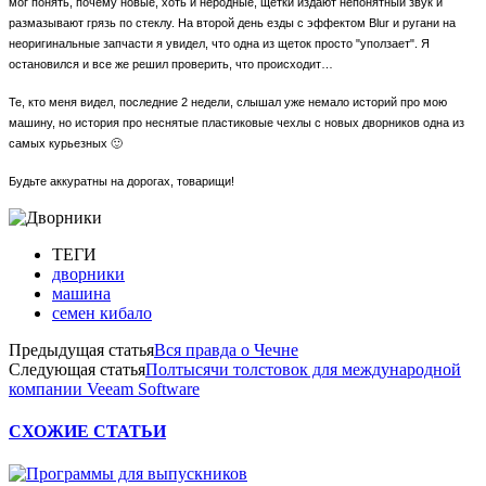
мог понять, почему новые, хоть и неродные, щетки издают непонятный звук и
размазывают грязь по стеклу. На второй день езды с эффектом Blur и ругани на
неоригинальные запчасти я увидел, что одна из щеток просто "уползает". Я
остановился и все же решил проверить, что происходит…
Те, кто меня видел, последние 2 недели, слышал уже немало историй про мою
машину, но история про неснятые пластиковые чехлы с новых дворников одна из
самых курьезных 🙂
Будьте аккуратны на дорогах, товарищи!
ТЕГИ
дворники
машина
семен кибало
Предыдущая статья
Вся правда о Чечне
Следующая статья
Полтысячи толстовок для международной
компании Veeam Software
СХОЖИЕ СТАТЬИ