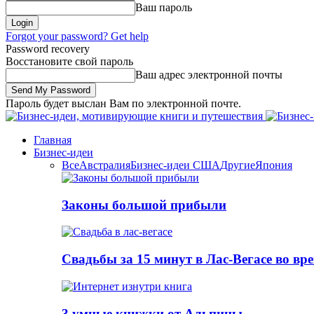
Ваш пароль
Forgot your password? Get help
Password recovery
Восстановите свой пароль
Ваш адрес электронной почты
Пароль будет выслан Вам по электронной почте.
Главная
Бизнес-идеи
Все
Австралия
Бизнес-идеи США
Другие
Япония
Законы большой прибыли
Свадьбы за 15 минут в Лас-Вегасе во вр
3 умные книжки от Альпины