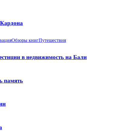
 Кардона
вация
Обзоры книг
Путешествия
вестиции в недвижимость на Бали
ь память
ин
а