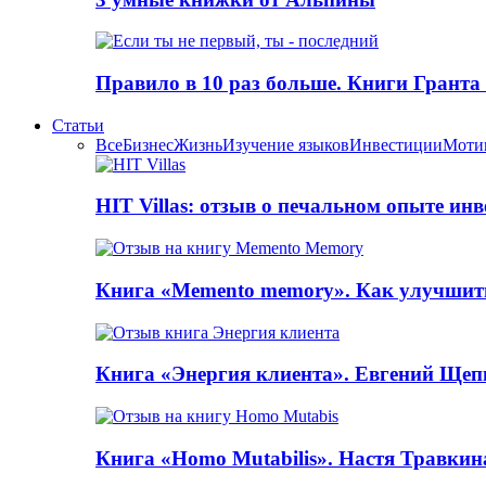
Правило в 10 раз больше. Книги Грантa
Статьи
Все
Бизнес
Жизнь
Изучение языков
Инвестиции
Моти
HIT Villas: отзыв о печальном опыте ин
Книга «Memento memory». Как улучшит
Книга «Энергия клиента». Евгений Щеп
Книга «Homo Mutabilis». Настя Травкин