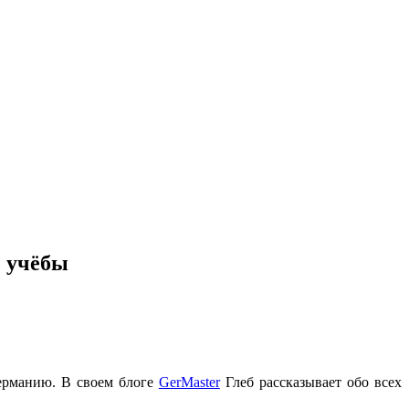
е учёбы
Германию. В своем блоге
GerMaster
Глеб рассказывает обо всех