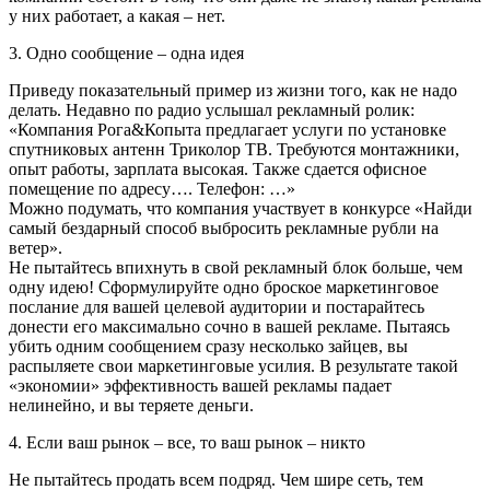
у них работает, а какая – нет.
3. Одно сообщение – одна идея
Приведу показательный пример из жизни того, как не надо
делать. Недавно по радио услышал рекламный ролик:
«Компания Рога&Копыта предлагает услуги по установке
спутниковых антенн Триколор ТВ. Требуются монтажники,
опыт работы, зарплата высокая. Также сдается офисное
помещение по адресу…. Телефон: …»
Можно подумать, что компания участвует в конкурсе «Найди
самый бездарный способ выбросить рекламные рубли на
ветер».
Не пытайтесь впихнуть в свой рекламный блок больше, чем
одну идею! Сформулируйте одно броское маркетинговое
послание для вашей целевой аудитории и постарайтесь
донести его максимально сочно в вашей рекламе. Пытаясь
убить одним сообщением сразу несколько зайцев, вы
распыляете свои маркетинговые усилия. В результате такой
«экономии» эффективность вашей рекламы падает
нелинейно, и вы теряете деньги.
4. Если ваш рынок – все, то ваш рынок – никто
Не пытайтесь продать всем подряд. Чем шире сеть, тем