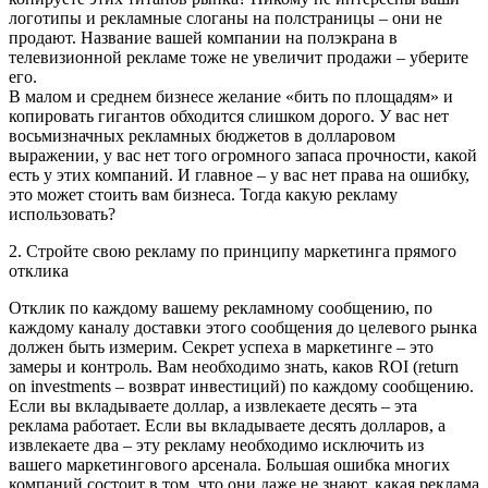
логотипы и рекламные слоганы на полстраницы – они не
продают. Название вашей компании на полэкрана в
телевизионной рекламе тоже не увеличит продажи – уберите
его.
В малом и среднем бизнесе желание «бить по площадям» и
копировать гигантов обходится слишком дорого. У вас нет
восьмизначных рекламных бюджетов в долларовом
выражении, у вас нет того огромного запаса прочности, какой
есть у этих компаний. И главное – у вас нет права на ошибку,
это может стоить вам бизнеса. Тогда какую рекламу
использовать?
2. Стройте свою рекламу по принципу маркетинга прямого
отклика
Отклик по каждому вашему рекламному сообщению, по
каждому каналу доставки этого сообщения до целевого рынка
должен быть измерим. Секрет успеха в маркетинге – это
замеры и контроль. Вам необходимо знать, каков ROI (return
on investments – возврат инвестиций) по каждому сообщению.
Если вы вкладываете доллар, а извлекаете десять – эта
реклама работает. Если вы вкладываете десять долларов, а
извлекаете два – эту рекламу необходимо исключить из
вашего маркетингового арсенала. Большая ошибка многих
компаний состоит в том, что они даже не знают, какая реклама