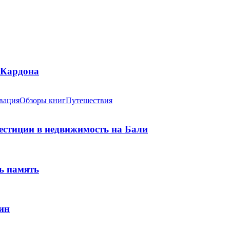
 Кардона
вация
Обзоры книг
Путешествия
вестиции в недвижимость на Бали
ь память
ин