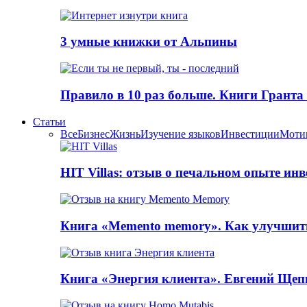
3 умные книжки от Альпины
Правило в 10 раз больше. Книги Грантa
Статьи
Все
Бизнес
Жизнь
Изучение языков
Инвестиции
Моти
HIT Villas: отзыв о печальном опыте ин
Книга «Memento memory». Как улучшит
Книга «Энергия клиента». Евгений Щеп