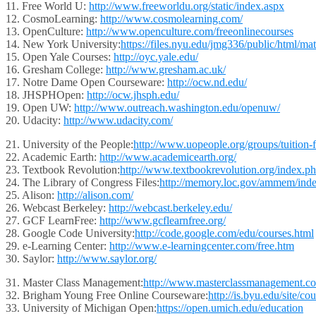
11. Free World U:
http://www.freeworldu.org/static/index.aspx
12. CosmoLearning:
http://www.cosmolearning.com/
13. OpenCulture:
http://www.openculture.com/freeonlinecourses
14. New York University:
https://files.nyu.edu/jmg336/public/html/ma
15. Open Yale Courses:
http://oyc.yale.edu/
16. Gresham College:
http://www.gresham.ac.uk/
17. Notre Dame Open Courseware:
http://ocw.nd.edu/
18. JHSPHOpen:
http://ocw.jhsph.edu/
19. Open UW:
http://www.outreach.washington.edu/openuw/
20. Udacity:
http://www.udacity.com/
21. University of the People:
http://www.uopeople.org/groups/tuition-f
22. Academic Earth:
http://www.academicearth.org/
23. Textbook Revolution:
http://www.textbookrevolution.org/index.
24. The Library of Congress Files:
http://memory.loc.gov/ammem/inde
25. Alison:
http://alison.com/
26. Webcast Berkeley:
http://webcast.berkeley.edu/
27. GCF LearnFree:
http://www.gcflearnfree.org/
28. Google Code University:
http://code.google.com/edu/courses.html
29. e-Learning Center:
http://www.e-learningcenter.com/free.htm
30. Saylor:
http://www.saylor.org/
31. Master Class Management:
http://www.masterclassmanagement.c
32. Brigham Young Free Online Courseware:
http://is.byu.edu/site/co
33. University of Michigan Open:
https://open.umich.edu/education