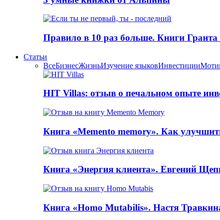
Правило в 10 раз больше. Книги Грантa
Статьи
Все
Бизнес
Жизнь
Изучение языков
Инвестиции
Моти
HIT Villas: отзыв о печальном опыте ин
Книга «Memento memory». Как улучшит
Книга «Энергия клиента». Евгений Щеп
Книга «Homo Mutabilis». Настя Травкин