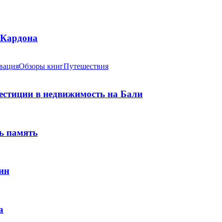
 Кардона
вация
Обзоры книг
Путешествия
вестиции в недвижимость на Бали
ь память
ин
а