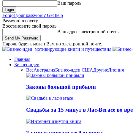
Ваш пароль
Forgot your password? Get help
Password recovery
Восстановите свой пароль
Ваш адрес электронной почты
Пароль будет выслан Вам по электронной почте.
Главная
Бизнес-идеи
Все
Австралия
Бизнес-идеи США
Другие
Япония
Законы большой прибыли
Свадьбы за 15 минут в Лас-Вегасе во вр
3 умные книжки от Альпины