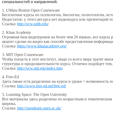
специальностей и направлений.
1. UMass Boston Open Courseware
Бесплатные курсы по психологии, биологии, политологии, ист
Недостаток: у этого ресурса нет видеокурса или презентаций п
Ссылка:
http://ocw.umb.edu/
2. Khan Academy
Огромная база видеоуроков на более чем 20 языках, все курсы
акцент сделан на видео как способе предоставления информации
Ссылка:
https://www.khanacademy.org/
3. MIT Open Courseware
Чтобы попасть в этот институт, люди со всего мира тратят мно
структуры и продолжительности курса. Отлично подойдет тем, 
Ссылка:
http://ocw.mit.edu/index.htm
4. Free-Ed
Здесь также есть разделение на курсы и уроки + возможность по
Ссылка:
http://www.free-ed.net/free-ed/
5. Learning Space: The Open University
Все материалы здесь разделены по возрастным и тематическим 
широка.
Ссылка:
http://openlearn.open.ac.uk/