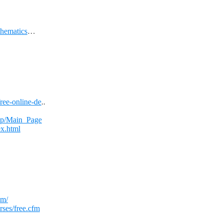
thematics
…
ree-online-de
..
php/Main_Page
x.html
om/
urses/free.cfm