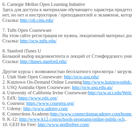
6. Carnegie Mellon Open Learning Initiative
Здесь для доступа к материалам обучающего характера придется
нет, но нет и инструкторов / преподавателей и экзаменов, кото
Ссылка:
http://oli.cmu.edu/
7. Tufts Open Courseware
На этом сайте регистрация не нужна, лекционный материал дос
Ссылка:
http://ocw.tufts.edu/
8. Stanford iTunes U
Большой выбор видеоконтента и лекций от Стэнфордского униве
Ссылка:
http://itunes.stanford.edu/
Другие курсы с возможностью бесплатного просмотра / загрузк
1. Utah State Open Courseware:
http://ocw.usu.edu/
2. Kutztown On-Demand Online Learning:
http://www.kutztownsbdc.o
3. USQ Australia Open Courseware:
http://ocw.usq.edu.au/
4. University of California Irvine Courseware:
http://ocw.uci.edu/Wel
5. EdX:
https://www.edx.org/
6. Coursera:
https://www.coursera.org/
7. Udemy:
http://www.udemy.com/
8. Connections Academy:
http://www.connectionsacademy.com/home
9. K-12:
http://www.k12.com/schools-programs/online-public-sch
..
10. GED for Free:
http://www.gedforfree.com/