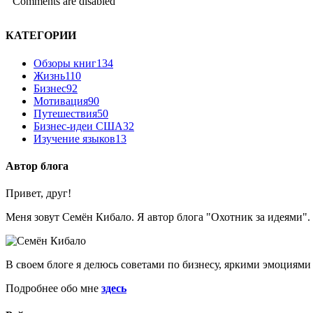
Comments are disabled
КАТЕГОРИИ
Обзоры книг
134
Жизнь
110
Бизнес
92
Мотивация
90
Путешествия
50
Бизнес-идеи США
32
Изучение языков
13
Автор блога
Привет, друг!
Меня зовут Семён Кибало. Я автор блога "Охотник за идеями". З
В своем блоге я делюсь советами по бизнесу, яркими эмоциями
Подробнее обо мне
здесь