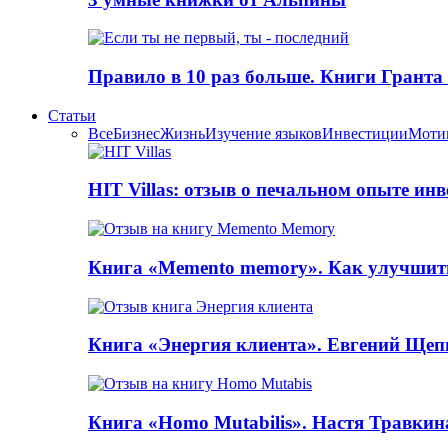
Правило в 10 раз больше. Книги Грантa
Статьи
Все
Бизнес
Жизнь
Изучение языков
Инвестиции
Моти
HIT Villas: отзыв о печальном опыте ин
Книга «Memento memory». Как улучшит
Книга «Энергия клиента». Евгений Щеп
Книга «Homo Mutabilis». Настя Травкин