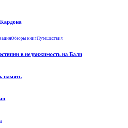
 Кардона
вация
Обзоры книг
Путешествия
вестиции в недвижимость на Бали
ь память
ин
а