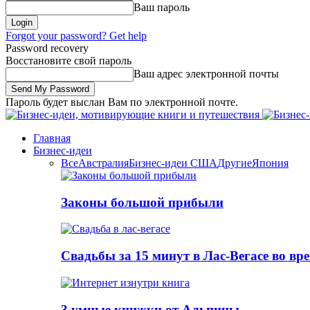
Ваш пароль
Forgot your password? Get help
Password recovery
Восстановите свой пароль
Ваш адрес электронной почты
Пароль будет выслан Вам по электронной почте.
Главная
Бизнес-идеи
Все
Австралия
Бизнес-идеи США
Другие
Япония
Законы большой прибыли
Свадьбы за 15 минут в Лас-Вегасе во вр
3 умные книжки от Альпины