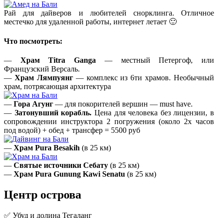
Рай для дайверов и любителей снорклинга. Отличное
местечко для удаленной работы, интернет летает 🙂
Что посмотреть:
—
Храм Titra Ganga
— местный Петергоф, или
Французский Версаль.
—
Храм Лямпуянг
— комплекс из 6ти храмов. Необычный
храм, потрясающая архитектура
—
Гора Агунг
— для покорителей вершин — must have.
—
Затонувший корабль.
Цена для человека без лицензии, в
сопровождении инструктора 2 погружения (около 2х часов
под водой) + обед + трансфер = 5500 руб
—
Храм Pura Besakih
(в 25 км)
—
Святые источники Себату
(в 25 км)
—
Храм Pura Gunung Kawi Senatu
(в 25 км)
Центр острова
✅ Убуд и долина Тегаланг