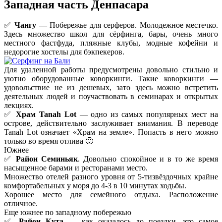
Западная часть Денпасара
✅
Чангу —
Побережье для серферов. Молодежное местечко.
Здесь множество школ для сёрфинга, бары, очень много
местного фастфуда, пляжные клубы, модные кофейни и
недорогие хостелы для бэкпекеров.
Для удаленной работы предусмотрены довольно стильно и
уютно оборудованные коворкинги. Такие коворкинги —
удовольствие не из дешевых, зато здесь можно встретить
деятельных людей и поучаствовать в семинарах и открытых
лекциях.
✅
Храм Tanah Lot
— одно из самых популярных мест на
острове, действительно заслуживает внимания. В переводе
Tanah Lot означает «Храм на земле». Попасть в него можно
только во время отлива 🙂
Южнее
✅
Район Семиньяк
. Довольно спокойное и в то же время
насыщенное барами и ресторанами место.
Множество отелей разного уровня от 5-тизвёздочных крайне
комфортабельных у моря до 4-3 в 10 минутах ходьбы.
Хорошее место для семейного отдыха. Расположение
отличное.
Еще южнее по западному побережью
✅
Район
Кута
— как оказалось до поездки, это самое