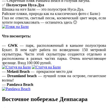
— Секретный пляж Pandawa Beach и голубая лагуна.
✅
Полуостров
Нуса-Дуа
Шишка на юге Бали — это полуостров Нуса-Дуа.
Райские пляжи, природа как на классических фото с Бали:)
Глаз не отвести, светлый песок, космический цвет моря, если
хотите пореклаксовать — останьтесь здесь 🙂
Что посмотреть:
—
GWK
— парк, расположенный в каньоне полуострова
Букит. В нем идёт работа по возведению 150 метровой
скульптуры. Части этой скульптуры создаются отдельно и
расположены в разных частях парка. Очень впечатляющее
зрелище. Вход 100 000 рупий.
—
Melasti Beach
— прекрасное место для
—
Dreamland beach
— лучший пляж на острове, гигантские
волны!
—
Pandawa Beach
Восточное побережье Денпасара