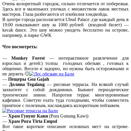
Очень колоритный городок, сильно отличается от побережья.
Здесь все в маленьких улочках с множеством лавок местных
мастеров. Глаза разбегаются от изобилия хэндмэйда.
В центре города располагается Ubud Palace ,где каждый день в
19:00 показывают шоу за 1000 рублей (входной билет) —
kecak dance. Это шоу можно увидеть бесплатно на острове,
например, в парке GWK
Что посмотреть:
—
Monkey Forest
— интерактивное развлечение для
взрослых и детей:) толпы голодных обезъян , готовых к
общению. Весело и задорно, но нужны быть осторожными и
не дерзить 🙂
—
Пещеры Goa Gajah
—
Долина Tegalang
— рисовые террасы. На всякий случай
захватите с собой дождивики. Бывают периодические
тропические ливни. Напротив террас многоуровневые
кафешки. Советую ехать туда голодными, чтобы совместить
приятное с полезным, наслаждаясь колоритным пейзажем.
—
Храм Гунунг Кави
(Pura Gunung Kawi)
—
Храм Pura Tirta Empul
Вот такое короткое описание основных мест на острове.