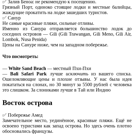
✅ Залив Беноа: не рекомендую к посещению.
Грязный Порт, одиноко стоящие лодки и местные балийцы,
жаждущие прокатить на лодке зашедших туристов.
✅ Санур
Не самые красивые пляжи, сильные отливы.
Именно из Санура отправляется большинство лодок до
соседних островов — Gili (Gili Trawangan, Gili Meno, Gili Air,
Lombok, Nusa Penida)
Цены на Сануре ниже, чем на западном побережье.
Что посмотреть:
—
White Sand Beach
— местный Пхи-Пхи
—
Bali Safari Park
лучше
исключить
из вашего списка.
Ошеломляющие цены и плохие отзывы. У нас была идея
покататься на слонах, но 30 минут за 5500 рублей с человека
это слишком. За слониками лучше в Тай или Индию
Восток острова
✅ Побережье Амед
Замечательное место, уединённое, красивые пляжи. Ещё не
освоено туристами как запад острова. Но здесь очень плотно
обосновались французы.