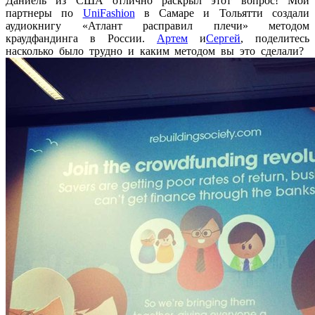
Даниель из США отлично раскрыл этот вопрос! Мои
партнеры по
UniFashion
в Самаре и Тольятти создали
аудиокнигу «Атлант расправил плечи» методом
краудфандинга в России.
Артем
и
Сергей
, поделитесь
насколько было трудно и каким методом вы это сделали?