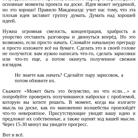
основные моменты проекта на доске. Идея может неудачной,
но это хорошо! Правило Макдоналдс учит нас тому, что эта
плохая идея заставит группу думать. Думать над хорошей
идеей.
Нужна огромная смелость, концентрация, храбрость и
упорство отставить разговоры и двинуться вперёд. Но это
возможно, если просто начать. Сломайте начальную преграду
и просто изложите всё на бумаге. Сделать это в своей голове
не получится: вам нужно написать что-то, сделать зарисовки
или что-то еще, а потом окинуть полученное свежим
взглядом.
Не знаете как начать? Сделайте пару зарисовок, а
потом обзовите их.
Скажите «Может быть это безумство, но что если…» и
попробуйте проверить получившиеся наброски с проблемой,
которую вы хотите решить. В момент, когда вы излгаете
мысль на доске, как по мановению волшебства произойдёт
что-то невероятное. Присутствующие увидят вашу идею и
предложат их собственные, а также оценят ход вашей мысли.
Через 15-30 минут вы увидите прогресс.
Вот и всё.