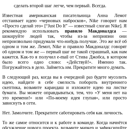
сделать второй шаг легче, чем первый. Всегда.
Известная американская писательница Анна Лемот
отстаивает идею «черновых набросков», Nike говорит нам
«Просто сделай это» [“Just Do It” — известный слоган Nike]. Я
рекомендую использовать
правило Макдоналдса
—
шокируйте людей так, чтобы из-за неприязни они
непроизвольно придумали что-нибудь получше. Это же всё об
одном и том же. Лемот, Nike и правило Макдоналдс говорят
об одном и том же — первый шаг не такой страшный, как нам
кажется. Как-то я получил e-mail от Стива Джобса, в котором
было всего одно слово: «Действуй!». Именно так.
Погружайтесь в дело. Займетсь им. Прекратите много думать.
В следующий раз, когда вы в очередной раз будете мусолить
идею, найдите в себе смелость побороть внутреннего
скептика, возьмите карандаш и изложите идею на листке
бумаги. Вы можете оправдываться, тем, что «У меня нет на
это времени!» или «По-моему идея глупая», или просто
зависнуть в сети.
Нет. Замолчите. Прекратите саботировать себя как личность.
То же самое относится и к работе в команде. Когда начнётся
обсуждение нового проекта, возьмите маркер и зафиксируйте