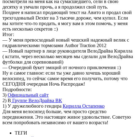
посмотрели на меня как на сумасшедшего, сели в свою
десятку и умчали прочь, а я продолжил свой путь.
Позднее я написал продающий текст на Авито и продал свой
трехгодовалый Dexter на 3 тысячи дороже, чем купил. Если
вы хотите что-то продать, я могу вам в этом помочь, у меня
есть несколько секретов ::)
Итог:
— У меня превосходный новый чешский надежный велик с
гидравлическими тормозами Author Traction 2012
— Новый партнер в лице руководителя ВелоДрайва Кирилла
( кстати, через несколько месяцев мы сделали для ВелоДрайва
футболки для соревнований)
— Очередной букет эмоций от ночного приключения ::)
Ну и самое главное: если ты уже давно хочешь хороший
велосипед, то сейчас самое время его получить, потому что
СЕГОДНЯ очередная Ночь Распродаж!
Подробности:
3)
Официальный сайт
2) В
Группе ВелоДрайва ВК
1) У дружелюбного гендира
Кирилла Остапенко
Для меня велосипед больше, чем просто средство
передвижения. Это настоящее живое удовольствие. Советую
всем попробовать независимо от вашего возраста!
ТЕГИ