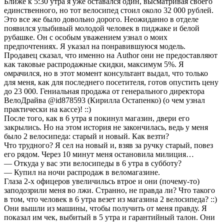
Ближе к 5:30 утра я уже оставался один, высматривая своего
единственного, но тот велосипед стоил около 32 000 рублей.
Это все же было довольно дорого. Неожиданно в отделе
появился улыбивый молодой человек в пиджаке и белой
рубашке. Он с особым уважением узнал о моих
предпочтениях. Я указал на понравившуюся модель.
Продавец сказал, что именно на Author они не предоставляют
как таковые распродажные скидки, максимум 5%. Я
омрачился, но в этот момент консультант выдал, что только
для меня, как для последнего посетителя, готов опустить цену
до 23 000. Гениальная продажа от генерального директора
ВелоДрайва @id878593 (Кирилла Остапенко) (о чем узнал
практически на кассе)! ::)
После того, как в 6 утра я покинул магазин, двери его
закрылись. Но на этом история не закончилась, ведь у меня
было 2 велосипеда: старый и новый. Как везти?
Что трудного? Я сел на новый и, взяв за ручку старый, повез
его рядом. Через 10 минут меня остановила милиция…
— Откуда у вас эти велосипеды в 6 утра в субботу?
— Купил на ночи распродаж в веломагазине.
Глаза 2-х офицеров увеличильсь втрое и они (почему-то)
заподозрили меня во лжи. Странно, не правда ли? Что такого
в том, что человек в 6 утра везет из магазина 2 велосипеда? ::)
Они вышли из машины, чтобы получить от меня правду. Я
показал им чек, выбитый в 5 утра и гарантийный талон. Они