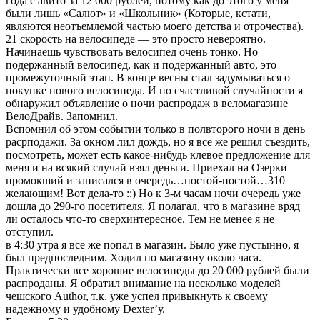
года с авито за 12 000 рублей, потому как до этого у меня
были лишь «Салют» и «Школьник» (Которые, кстати,
являются неотъемлемой частью моего детства и отрочества).
21 скорость на велосипеде — это просто невероятно.
Начинаешь чувствовать велосипед очень тонко. Но
подержанный велосипед, как и подержанный авто, это
промежуточный этап. В конце весны стал задумываться о
покупке нового велосипеда. И по счастливой случайности я
обнаружил объявление о ночи распродаж в веломагазине
ВелоДрайв. Запомнил.
Вспомнил об этом событии только в полвторого ночи в день
расрподажи. За окном лил дождь, но я все же решил съездить,
посмотреть, может есть какое-нибудь клевое предложение для
меня и на всякий случай взял деньги. Приехал на Озерки
промокший и записался в очередь…постой-постой…310
желающим! Вот дела-то ::) Но к 3-м часам ночи очередь уже
дошла до 290-го посетителя. Я полагал, что в магазине вряд
ли осталось что-то сверхинтересное. Тем не менее я не
отступил.
в 4:30 утра я все же попал в магазин. Было уже пустынно, я
был предпоследним. Ходил по магазину около часа.
Практически все хорошие велосипеды до 20 000 рублей были
распроданы. Я обратил внимание на несколько моделей
чешского Author, т.к. уже успел привыкнуть к своему
надежному и удобному Dexter’у.