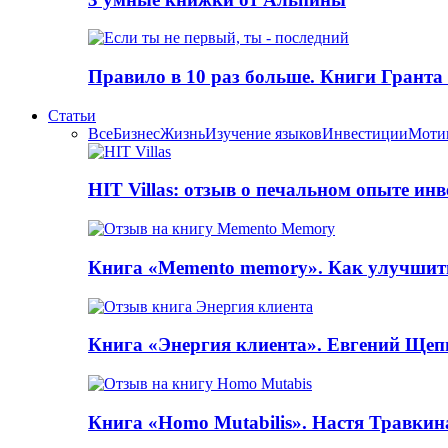
Правило в 10 раз больше. Книги Грантa
Статьи
Все
Бизнес
Жизнь
Изучение языков
Инвестиции
Моти
HIT Villas: отзыв о печальном опыте ин
Книга «Memento memory». Как улучшит
Книга «Энергия клиента». Евгений Щеп
Книга «Homo Mutabilis». Настя Травкин