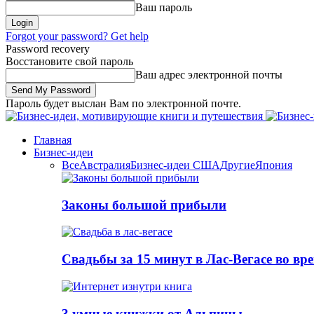
Ваш пароль
Forgot your password? Get help
Password recovery
Восстановите свой пароль
Ваш адрес электронной почты
Пароль будет выслан Вам по электронной почте.
Главная
Бизнес-идеи
Все
Австралия
Бизнес-идеи США
Другие
Япония
Законы большой прибыли
Свадьбы за 15 минут в Лас-Вегасе во вр
3 умные книжки от Альпины