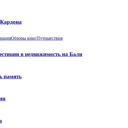
 Кардона
вация
Обзоры книг
Путешествия
вестиции в недвижимость на Бали
ь память
ин
а