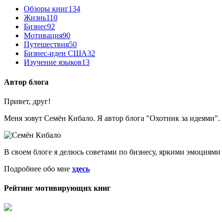
Обзоры книг
134
Жизнь
110
Бизнес
92
Мотивация
90
Путешествия
50
Бизнес-идеи США
32
Изучение языков
13
Автор блога
Привет, друг!
Меня зовут Семён Кибало. Я автор блога "Охотник за идеями". З
В своем блоге я делюсь советами по бизнесу, яркими эмоциями
Подробнее обо мне
здесь
Рейтинг мотивирующих книг