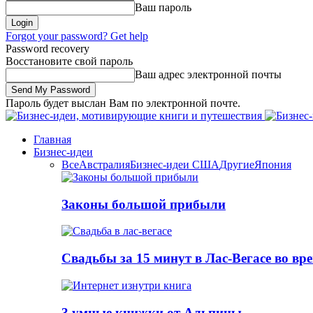
Ваш пароль
Forgot your password? Get help
Password recovery
Восстановите свой пароль
Ваш адрес электронной почты
Пароль будет выслан Вам по электронной почте.
Главная
Бизнес-идеи
Все
Австралия
Бизнес-идеи США
Другие
Япония
Законы большой прибыли
Свадьбы за 15 минут в Лас-Вегасе во вр
3 умные книжки от Альпины