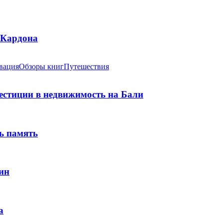
 Кардона
вация
Обзоры книг
Путешествия
вестиции в недвижимость на Бали
ь память
ин
а