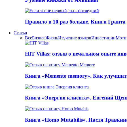
Правило в 10 раз больше. Книги Грантa
Статьи
Все
Бизнес
Жизнь
Изучение языков
Инвестиции
Моти
HIT Villas: отзыв о печальном опыте ин
Книга «Memento memory». Как улучшит
Книга «Энергия клиента». Евгений Щеп
Книга «Homo Mutabilis». Настя Травкин