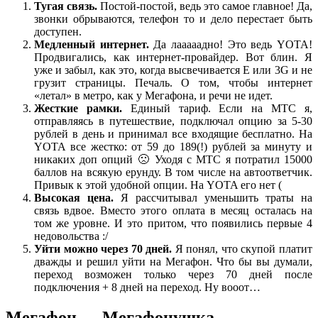
Тугая связь.
Постой-постой, ведь это самое главное! Да,
звонки обрываются, телефон то и дело перестает быть
доступен.
Медленный интернет.
Да лааааадно! Это ведь YOTA!
Продвигались, как интернет-провайдер. Вот блин. Я
уже и забыл, как это, когда высвечивается E или 3G и не
грузит страницы. Печаль. О том, чтобы интернет
«летал» в метро, как у Мегафона, и речи не идет.
Жесткие рамки.
Единый тариф. Если на МТС я,
отправляясь в путешествие, подключал опцию за 5-30
рублей в день и принимал все входящие бесплатно. На
YOTA все жестко: от 59 до 189(!) рублей за минуту и
никаких доп опций 🙁 Уходя с МТС я потратил 15000
баллов на всякую ерунду. В том числе на автоответчик.
Привык к этой удобной опции. На YOTA его нет (
Высокая цена.
Я рассчитывал уменьшить траты на
связь вдвое. Вместо этого оплата в месяц осталась на
том же уровне. И это притом, что появились первые 4
недовольства :/
Уйти можно через 70 дней.
Я понял, что скупой платит
дважды и решил уйти на Мегафон. Что бы вы думали,
переход возможен только через 70 дней после
подключения + 8 дней на переход. Ну вооот…
Мегафон — Мегафонушка