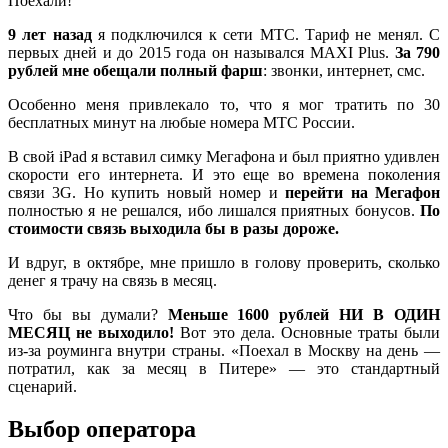
Поехали!
9 лет назад
я подключился к сети МТС. Тариф не менял. С
первых дней и до 2015 года он назывался MAXI Plus.
За 790
рублей мне обещали полный фарш
: звонки, интернет, смс.
Особенно меня привлекало то, что я мог тратить по 30
бесплатных минут на любые номера МТС России.
В свой iPad я вставил симку Мегафона и был приятно удивлен
скорости его интернета. И это еще во времена поколения
связи 3G. Но купить новый номер и
перейти на Мегафон
полностью я не решался, ибо лишался приятных бонусов.
По
стоимости связь выходила бы в разы дороже.
И вдруг, в октябре, мне пришло в голову проверить, сколько
денег я трачу на связь в месяц.
Что бы вы думали?
Меньше 1600 рублей НИ В ОДИН
МЕСЯЦ не выходило!
Вот это дела. Основные траты были
из-за роуминга внутри страны. «Поехал в Москву на день —
потратил, как за месяц в Питере» — это стандартный
сценарий.
Выбор оператора