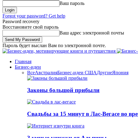
Ваш пароль
Forgot your password? Get help
Password recovery
Восстановите свой пароль
Ваш адрес электронной почты
Пароль будет выслан Вам по электронной почте.
Главная
Бизнес-идеи
Все
Австралия
Бизнес-идеи США
Другие
Япония
Законы большой прибыли
Свадьбы за 15 минут в Лас-Вегасе во вр
3 умные книжки от Альпины