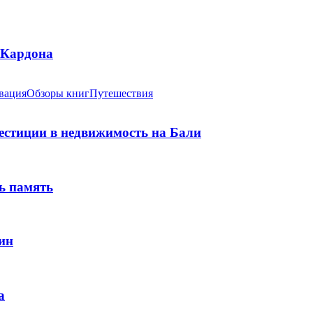
 Кардона
вация
Обзоры книг
Путешествия
вестиции в недвижимость на Бали
ь память
ин
а