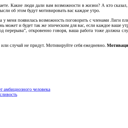
елаете. Какие люди дали вам возможности в жизни? А кто сказал
ысли об этом будут мотивировать вас каждое утро.
да у меня появилась возможность поговорить с членами Лиги пл
ень может и будет так же эпическим для вас, если каждое ваше ут
Год перерыва”, откровенно говоря, ваша работа тоже должна сл
” или случай не придут. Мотивируйте себя ежедневно.
Мотивац
от амбициозного человека
сливость