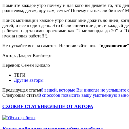
Помните каждое утро почему и для кого вы делаете то, что д
родителям, детям, друзьям, семье? Почему вы начали бизнес? М
Поиск мотивации каждое утро помог мне дожить до дней, ког
детей, и все в один день. Это были эпические дни, и каждый д
работать над такими проектами как “2 миллиарда до 20” и “
нужна новая работа!!!).
Не пускайте все на самотек. Не оставляйте пока “
вдохновение
Автор: Джарет Клейнерт
Перевод: Семен Кибало
ТЕГИ
Другие авторы
Предыдущая статья
6 вещей, которые Вы никогда не услышите 
Следующая статья
8 способов повысить вашу умственную выно
СХОЖИЕ СТАТЬИ
БОЛЬШЕ ОТ АВТОРА
Когда набрался смелости уйти с работы…