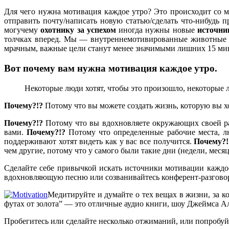
Для чего нужна мотивация каждое утро? Это происходит со 
отправить почту/написать новую статью/сделать что-нибудь
могучему
охотнику за успехом
иногда нужны новые
источни
толчках вперед. Мы — внутреннемотивированные животные в 
мрачным, важные цели станут менее значимыми лишних 15 мину
Вот почему вам нужна
мотивация
каждое утро.
Некоторые люди хотят, чтобы это произошло, некоторые
Почему?!?
Потому что вы можете создать жизнь, которую вы хот
Почему?!?
Потому что вы вдохновляете окружающих своей раб
вами.
Почему?!?
Потому что определенные рабочие места, л
поддерживают хотят видеть как у вас все получится.
Почему?!
чем другие, потому что у самого были такие дни (недели, мес
Сделайте себе привычкой искать источники мотивации каждо
вдохновляющую песню или созванивайтесь конферент-разговор
Медитируйте и думайте о тех вещах в жизни, за к
футах от золота” — это отличные аудио книги, шоу Джеймса Алт
Пробегитесь или сделайте несколько отжиманий, или попробуйте