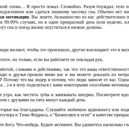
мной снова… Я просто лежал. Спокойно. Разум блуждал, тело н
 продуктивное или сдаться лишнему часочку сна. Обычно нет н
ки мотивации
. Вы знаете, большинство из нас действительно
99.99% случаях, но в один прекрасный день (или неделю, или
т сна и поезд жизни опуститься в низкие долины.
 люди желают, чтобы это произошло, другие воплощают это в жи
ите, но только, если вы работаете не покладая рук.
отой, словами и действиями, так что это ваша ответственность
юди и друзья прошли мимо вас и вы можете доказать их непр
?
Потому что вы лидер и потому, что люди зависят от вас. Однак
яца…) и я хочу поделиться с вами некоторыми способами мотивац
е утро, как чистить зубы и завязывать шнурки. Посмотрите вд
ом с друзьями на пять минут каждый день.
оторые вы благодарны. Слушайте любимую аудиокнигу или подка
учера и Тима Ферриса, а “Бизнесмен в огне” в качестве прекрас
 йогу. Что-нибудь. Будьте активнее. Вы удивитесь насколько сч