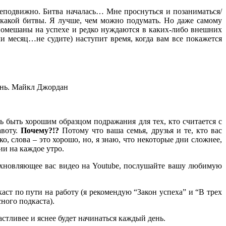
еподвижно. Битва началась… Мне проснуться и позаниматься/
икакой битвы. Я лучше, чем можно подумать. Но даже самому
 помешаны на успехе и редко нуждаются в каких-либо внешних
 месяц…не судите) наступит время, когда вам все покажется
знь. Майкл Джордан
 быть хорошим образцом подражания для тех, кто считается с
авоту.
Почему?!?
Потому что ваша семья, друзья и те, кто вас
о, слова – это хорошо, но, я знаю, что некоторые дни сложнее,
ии на каждое утро.
охновляющее вас видео на Youtube, послушайте вашу любимую
ст по пути на работу (я рекомендую “Закон успеха” и “В трех
ного подкаста).
астливее и яснее будет начинаться каждый день.