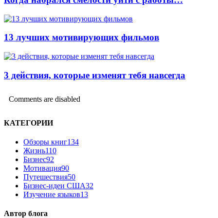
13 лучших мотивирующих фильмов
3 действия, которые изменят тебя навсегда
Comments are disabled
КАТЕГОРИИ
Обзоры книг
134
Жизнь
110
Бизнес
92
Мотивация
90
Путешествия
50
Бизнес-идеи США
32
Изучение языков
13
Автор блога