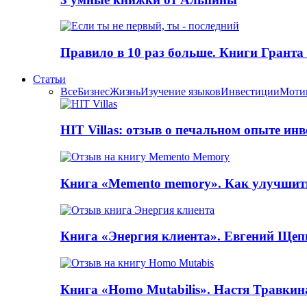
Правило в 10 раз больше. Книги Грантa
Статьи
Все
Бизнес
Жизнь
Изучение языков
Инвестиции
Моти
HIT Villas: отзыв о печальном опыте ин
Книга «Memento memory». Как улучшит
Книга «Энергия клиента». Евгений Щеп
Книга «Homo Mutabilis». Настя Травкин