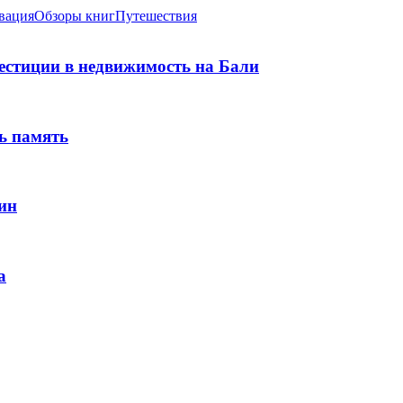
вация
Обзоры книг
Путешествия
вестиции в недвижимость на Бали
ь память
ин
а