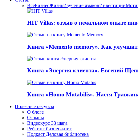
Все
Бизнес
Жизнь
Изучение языков
Инвестиции
Моти
HIT Villas: отзыв о печальном опыте ин
Книга «Memento memory». Как улучшит
Книга «Энергия клиента». Евгений Щеп
Книга «Homo Mutabilis». Настя Травкин
Полезные ресурсы
О блоге
Отзывы
Видеокурс 33 шага
Рейтинг бизнес-книг
Подкаст Деловая библиотека