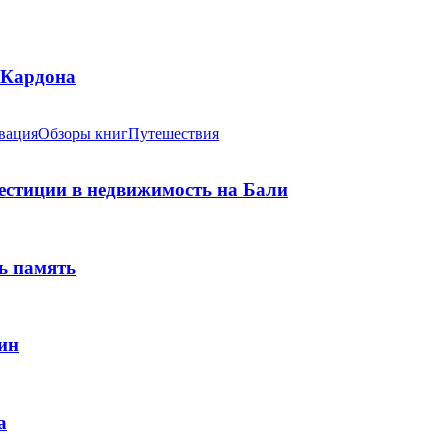
 Кардона
вация
Обзоры книг
Путешествия
вестиции в недвижимость на Бали
ь память
ин
а