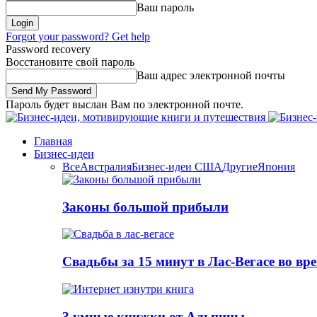
Ваш пароль
Forgot your password? Get help
Password recovery
Восстановите свой пароль
Ваш адрес электронной почты
Пароль будет выслан Вам по электронной почте.
Главная
Бизнес-идеи
Все
Австралия
Бизнес-идеи США
Другие
Япония
Законы большой прибыли
Свадьбы за 15 минут в Лас-Вегасе во вр
3 умные книжки от Альпины