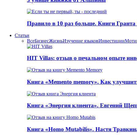
Правило в 10 раз больше. Книги Грантa
Статьи
Все
Бизнес
Жизнь
Изучение языков
Инвестиции
Моти
HIT Villas: отзыв о печальном опыте ин
Книга «Memento memory». Как улучшит
Книга «Энергия клиента». Евгений Щеп
Книга «Homo Mutabilis». Настя Травкин