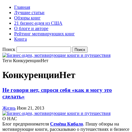
Главная
Лучшие статьи
Обзоры книг
21 бизнес-идея из США
О блоге и авторе
Рейтинг мотивирующих книг
Книга
Поиск
Теги
КонкуренцииНет
КонкуренцииНет
Не говори нет, спроси себя «как я могу это
сделать»
Жизнь
Июн 21, 2013
О НАС
Блог предпринимателя
Семёна Кибало
. Пишу обзоры на
мотивирующие книги, рассказываю о путешествиях и бизнесе