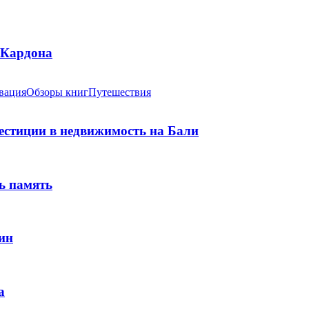
 Кардона
вация
Обзоры книг
Путешествия
вестиции в недвижимость на Бали
ь память
ин
а