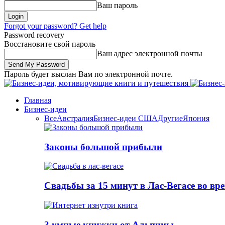
Ваш пароль
Forgot your password? Get help
Password recovery
Восстановите свой пароль
Ваш адрес электронной почты
Пароль будет выслан Вам по электронной почте.
Главная
Бизнес-идеи
Все
Австралия
Бизнес-идеи США
Другие
Япония
Законы большой прибыли
Свадьбы за 15 минут в Лас-Вегасе во вр
3 умные книжки от Альпины