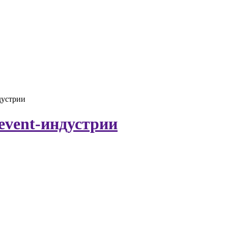
дустрии
event-индустрии