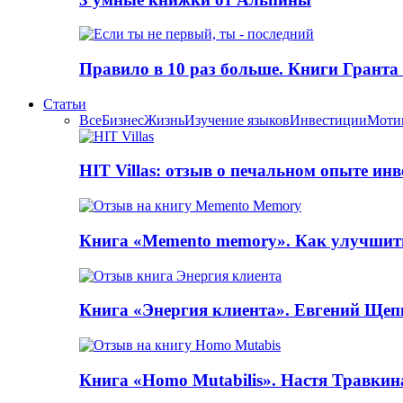
Правило в 10 раз больше. Книги Грантa
Статьи
Все
Бизнес
Жизнь
Изучение языков
Инвестиции
Моти
HIT Villas: отзыв о печальном опыте ин
Книга «Memento memory». Как улучшит
Книга «Энергия клиента». Евгений Щеп
Книга «Homo Mutabilis». Настя Травкин