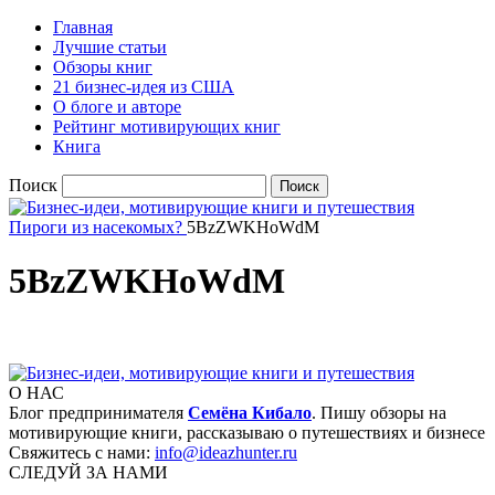
Главная
Лучшие статьи
Обзоры книг
21 бизнес-идея из США
О блоге и авторе
Рейтинг мотивирующих книг
Книга
Поиск
Пироги из насекомых?
5BzZWKHoWdM
5BzZWKHoWdM
О НАС
Блог предпринимателя
Семёна Кибало
. Пишу обзоры на
мотивирующие книги, рассказываю о путешествиях и бизнесе
Свяжитесь с нами:
info@ideazhunter.ru
СЛЕДУЙ ЗА НАМИ