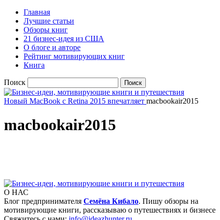
Главная
Лучшие статьи
Обзоры книг
21 бизнес-идея из США
О блоге и авторе
Рейтинг мотивирующих книг
Книга
Поиск
Новый MacBook с Retina 2015 впечатляет
macbookair2015
macbookair2015
О НАС
Блог предпринимателя
Семёна Кибало
. Пишу обзоры на
мотивирующие книги, рассказываю о путешествиях и бизнесе
Свяжитесь с нами:
info@ideazhunter.ru