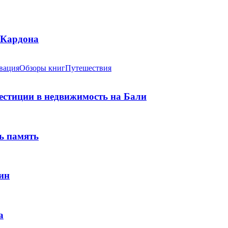
 Кардона
вация
Обзоры книг
Путешествия
вестиции в недвижимость на Бали
ь память
ин
а