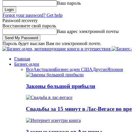
Ваш пароль
Forgot your password? Get help
Password recovery
Восстановите свой пароль
Ваш адрес электронной почты
Пароль будет выслан Вам по электронной почте.
Главная
Бизнес-идеи
Все
Австралия
Бизнес-идеи США
Другие
Япония
Законы большой прибыли
Свадьбы за 15 минут в Лас-Вегасе во вр
3 умные книжки от Альпины