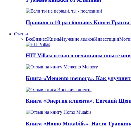
Правило в 10 раз больше. Книги Грантa
Статьи
Все
Бизнес
Жизнь
Изучение языков
Инвестиции
Моти
HIT Villas: отзыв о печальном опыте ин
Книга «Memento memory». Как улучшит
Книга «Энергия клиента». Евгений Щеп
Книга «Homo Mutabilis». Настя Травкин