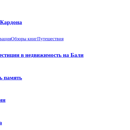
 Кардона
вация
Обзоры книг
Путешествия
вестиции в недвижимость на Бали
ь память
ин
а