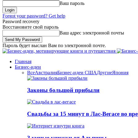
Ваш пароль
Forgot your password? Get help
Password recovery
Восстановите свой пароль
Ваш адрес электронной почты
Пароль будет выслан Вам по электронной почте.
Главная
Бизнес-идеи
Все
Австралия
Бизнес-идеи США
Другие
Япония
Законы большой прибыли
Свадьбы за 15 минут в Лас-Вегасе во вр
3 умные книжки от Альпины