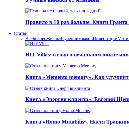
Правило в 10 раз больше. Книги Грантa
Статьи
Все
Бизнес
Жизнь
Изучение языков
Инвестиции
Моти
HIT Villas: отзыв о печальном опыте ин
Книга «Memento memory». Как улучшит
Книга «Энергия клиента». Евгений Щеп
Книга «Homo Mutabilis». Настя Травкин