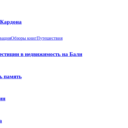
 Кардона
вация
Обзоры книг
Путешествия
вестиции в недвижимость на Бали
ь память
ин
а