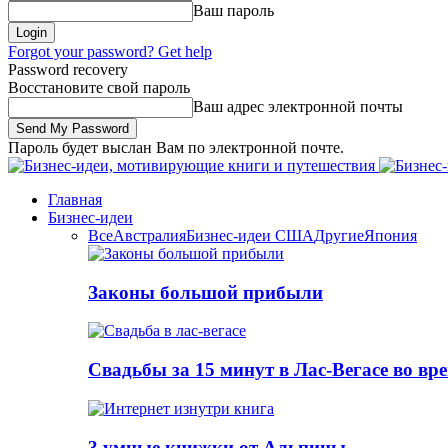
Ваш пароль
Forgot your password? Get help
Password recovery
Восстановите свой пароль
Ваш адрес электронной почты
Пароль будет выслан Вам по электронной почте.
Главная
Бизнес-идеи
Все
Австралия
Бизнес-идеи США
Другие
Япония
Законы большой прибыли
Свадьбы за 15 минут в Лас-Вегасе во вр
3 умные книжки от Альпины