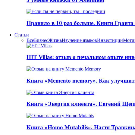
Правило в 10 раз больше. Книги Грантa
Статьи
Все
Бизнес
Жизнь
Изучение языков
Инвестиции
Моти
HIT Villas: отзыв о печальном опыте ин
Книга «Memento memory». Как улучшит
Книга «Энергия клиента». Евгений Щеп
Книга «Homo Mutabilis». Настя Травкин