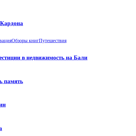
 Кардона
вация
Обзоры книг
Путешествия
вестиции в недвижимость на Бали
ь память
ин
а