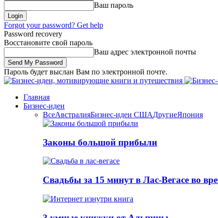
Ваш пароль
Forgot your password? Get help
Password recovery
Восстановите свой пароль
Ваш адрес электронной почты
Пароль будет выслан Вам по электронной почте.
Главная
Бизнес-идеи
Все
Австралия
Бизнес-идеи США
Другие
Япония
Законы большой прибыли
Свадьбы за 15 минут в Лас-Вегасе во вр
3 умные книжки от Альпины