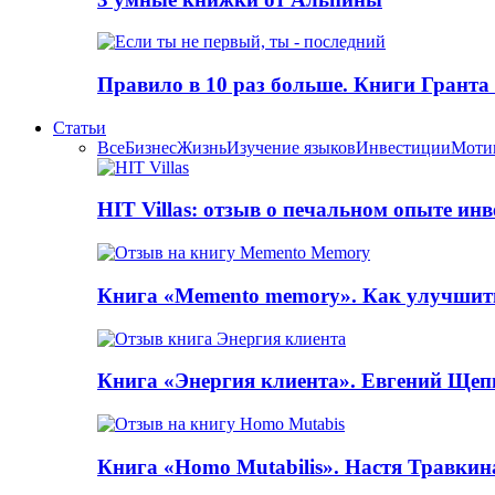
Правило в 10 раз больше. Книги Грантa
Статьи
Все
Бизнес
Жизнь
Изучение языков
Инвестиции
Моти
HIT Villas: отзыв о печальном опыте ин
Книга «Memento memory». Как улучшит
Книга «Энергия клиента». Евгений Щеп
Книга «Homo Mutabilis». Настя Травкин