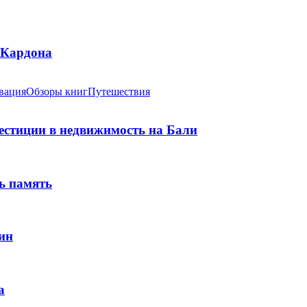
 Кардона
вация
Обзоры книг
Путешествия
вестиции в недвижимость на Бали
ь память
ин
а