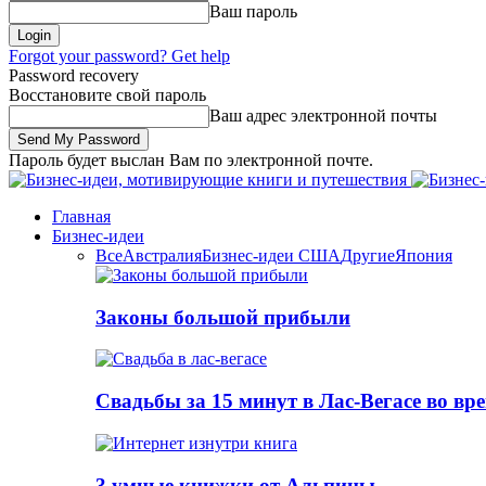
Ваш пароль
Forgot your password? Get help
Password recovery
Восстановите свой пароль
Ваш адрес электронной почты
Пароль будет выслан Вам по электронной почте.
Главная
Бизнес-идеи
Все
Австралия
Бизнес-идеи США
Другие
Япония
Законы большой прибыли
Свадьбы за 15 минут в Лас-Вегасе во вр
3 умные книжки от Альпины