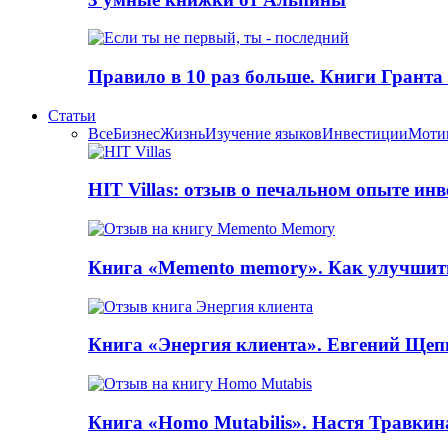
Правило в 10 раз больше. Книги Грантa
Статьи
Все
Бизнес
Жизнь
Изучение языков
Инвестиции
Моти
HIT Villas: отзыв о печальном опыте ин
Книга «Memento memory». Как улучшит
Книга «Энергия клиента». Евгений Щеп
Книга «Homo Mutabilis». Настя Травкин