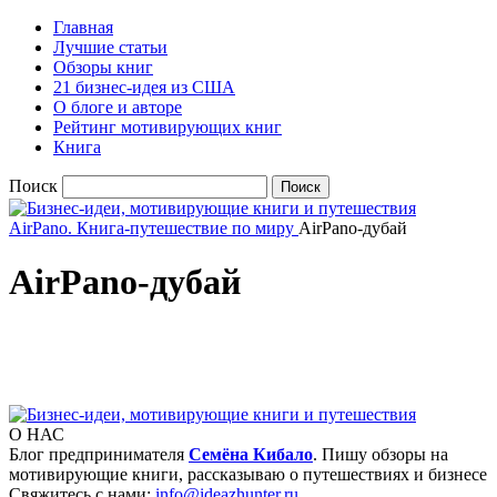
Главная
Лучшие статьи
Обзоры книг
21 бизнес-идея из США
О блоге и авторе
Рейтинг мотивирующих книг
Книга
Поиск
AirPano. Книга-путешествие по миру
AirPano-дубай
AirPano-дубай
О НАС
Блог предпринимателя
Семёна Кибало
. Пишу обзоры на
мотивирующие книги, рассказываю о путешествиях и бизнесе
Свяжитесь с нами:
info@ideazhunter.ru