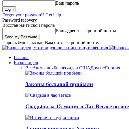
Ваш пароль
Forgot your password? Get help
Password recovery
Восстановите свой пароль
Ваш адрес электронной почты
Пароль будет выслан Вам по электронной почте.
Главная
Бизнес-идеи
Все
Австралия
Бизнес-идеи США
Другие
Япония
Законы большой прибыли
Свадьбы за 15 минут в Лас-Вегасе во вр
3 умные книжки от Альпины