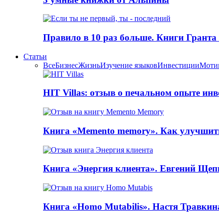
Правило в 10 раз больше. Книги Грантa
Статьи
Все
Бизнес
Жизнь
Изучение языков
Инвестиции
Моти
HIT Villas: отзыв о печальном опыте ин
Книга «Memento memory». Как улучшит
Книга «Энергия клиента». Евгений Щеп
Книга «Homo Mutabilis». Настя Травкин