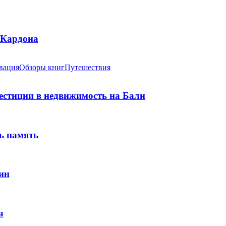
 Кардона
вация
Обзоры книг
Путешествия
вестиции в недвижимость на Бали
ь память
ин
а