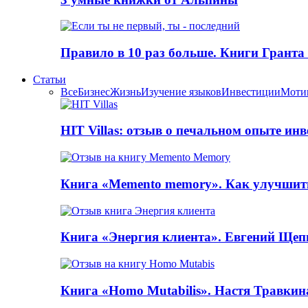
Правило в 10 раз больше. Книги Грантa
Статьи
Все
Бизнес
Жизнь
Изучение языков
Инвестиции
Моти
HIT Villas: отзыв о печальном опыте ин
Книга «Memento memory». Как улучшит
Книга «Энергия клиента». Евгений Щеп
Книга «Homo Mutabilis». Настя Травкин