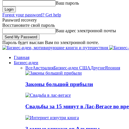
Ваш пароль
Forgot your password? Get help
Password recovery
Восстановите свой пароль
Ваш адрес электронной почты
Пароль будет выслан Вам по электронной почте.
Главная
Бизнес-идеи
Все
Австралия
Бизнес-идеи США
Другие
Япония
Законы большой прибыли
Свадьбы за 15 минут в Лас-Вегасе во вр
3 умные книжки от Альпины