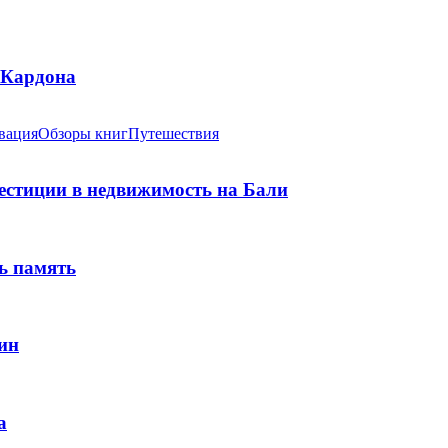
 Кардона
вация
Обзоры книг
Путешествия
вестиции в недвижимость на Бали
ь память
ин
а