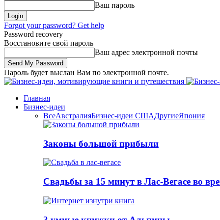
Ваш пароль
Forgot your password? Get help
Password recovery
Восстановите свой пароль
Ваш адрес электронной почты
Пароль будет выслан Вам по электронной почте.
Главная
Бизнес-идеи
Все
Австралия
Бизнес-идеи США
Другие
Япония
Законы большой прибыли
Свадьбы за 15 минут в Лас-Вегасе во вр
3 умные книжки от Альпины