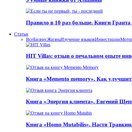
Правило в 10 раз больше. Книги Грантa
Статьи
Все
Бизнес
Жизнь
Изучение языков
Инвестиции
Моти
HIT Villas: отзыв о печальном опыте ин
Книга «Memento memory». Как улучшит
Книга «Энергия клиента». Евгений Щеп
Книга «Homo Mutabilis». Настя Травкин