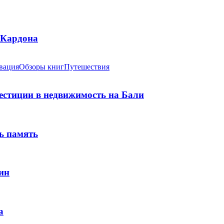
 Кардона
вация
Обзоры книг
Путешествия
вестиции в недвижимость на Бали
ь память
ин
а