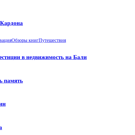
 Кардона
вация
Обзоры книг
Путешествия
вестиции в недвижимость на Бали
ь память
ин
а