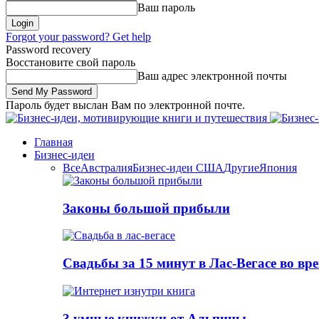
Ваш пароль
Forgot your password? Get help
Password recovery
Восстановите свой пароль
Ваш адрес электронной почты
Пароль будет выслан Вам по электронной почте.
Главная
Бизнес-идеи
Все
Австралия
Бизнес-идеи США
Другие
Япония
Законы большой прибыли
Свадьбы за 15 минут в Лас-Вегасе во вр
3 умные книжки от Альпины