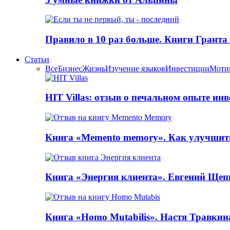
Правило в 10 раз больше. Книги Грантa
Статьи
Все
Бизнес
Жизнь
Изучение языков
Инвестиции
Моти
HIT Villas: отзыв о печальном опыте ин
Книга «Memento memory». Как улучшит
Книга «Энергия клиента». Евгений Щеп
Книга «Homo Mutabilis». Настя Травкин