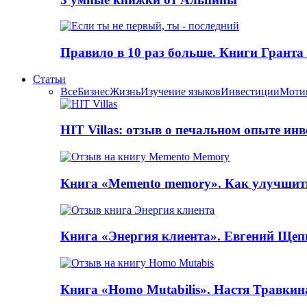
Правило в 10 раз больше. Книги Грантa
Статьи
Все
Бизнес
Жизнь
Изучение языков
Инвестиции
Моти
HIT Villas: отзыв о печальном опыте ин
Книга «Memento memory». Как улучшит
Книга «Энергия клиента». Евгений Щеп
Книга «Homo Mutabilis». Настя Травкин