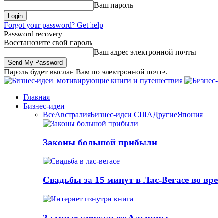
Ваш пароль
Forgot your password? Get help
Password recovery
Восстановите свой пароль
Ваш адрес электронной почты
Пароль будет выслан Вам по электронной почте.
Главная
Бизнес-идеи
Все
Австралия
Бизнес-идеи США
Другие
Япония
Законы большой прибыли
Свадьбы за 15 минут в Лас-Вегасе во вр
3 умные книжки от Альпины