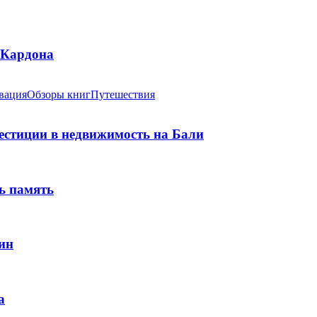
 Кардона
вация
Обзоры книг
Путешествия
вестиции в недвижимость на Бали
ь память
ин
а