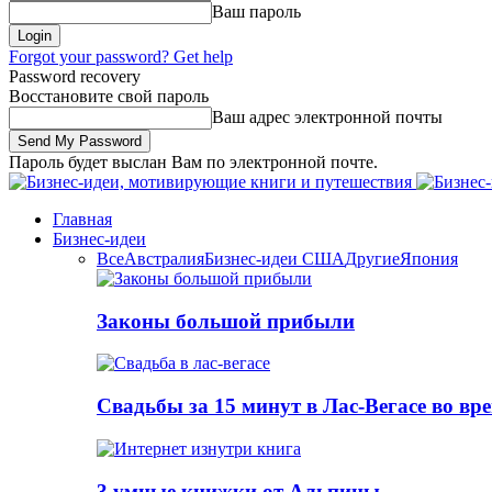
Ваш пароль
Forgot your password? Get help
Password recovery
Восстановите свой пароль
Ваш адрес электронной почты
Пароль будет выслан Вам по электронной почте.
Главная
Бизнес-идеи
Все
Австралия
Бизнес-идеи США
Другие
Япония
Законы большой прибыли
Свадьбы за 15 минут в Лас-Вегасе во вр
3 умные книжки от Альпины