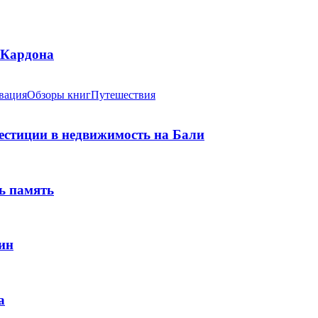
 Кардона
вация
Обзоры книг
Путешествия
вестиции в недвижимость на Бали
ь память
ин
а