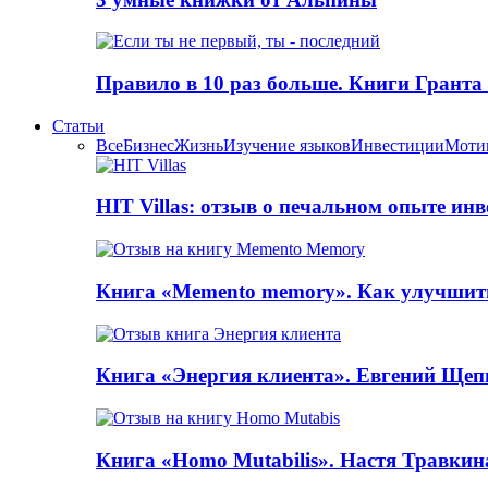
Правило в 10 раз больше. Книги Грантa
Статьи
Все
Бизнес
Жизнь
Изучение языков
Инвестиции
Моти
HIT Villas: отзыв о печальном опыте ин
Книга «Memento memory». Как улучшит
Книга «Энергия клиента». Евгений Щеп
Книга «Homo Mutabilis». Настя Травкин